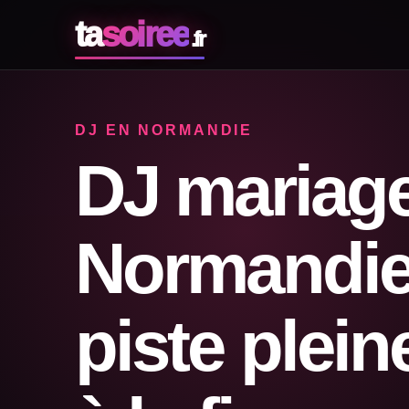
ta
soiree
.fr
DJ EN NORMANDIE
DJ mariag
Normandie
piste plei