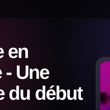
e en
 - Une
ne du début