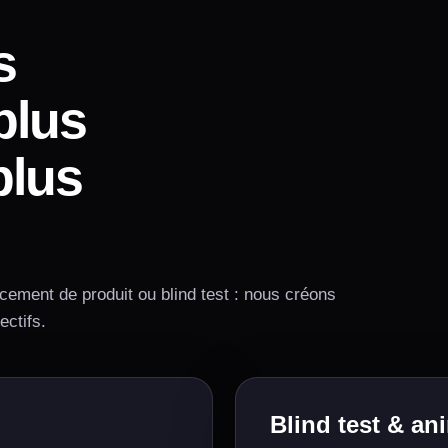
s
plus
plus
ncement de produit ou blind test : nous créons
ectifs.
Blind test & an